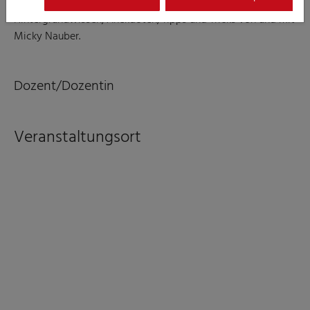
Hintergrundwissen, Anekdoten, Tipps und Tricks von und mit
Micky Nauber.
Dozent/Dozentin
Veranstaltungsort