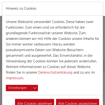
MENÜ
Hinweis zu Cookies
Unsere Webseite verwendet Cookies. Diese haben zwei
Funktionen: Zum einen sind sie erforderlich für die
grundlegende Funktionalität unserer Website. Zum
anderen können wir mit Hilfe der Cookies unsere Inhalte für
Sie immer weiter verbessern. Hierzu werden
SEMINAR
pseudonymisierte Daten von Website-Besuchern
gesammelt und ausgewertet. Das Einverständnis in die
Verwendung der Cookies können Sie jederzeit widerrufen.
Skip to main content
You are here:
Home
Die Akademie
Seminar
Weitere Informationen zu Cookies auf dieser Website
finden Sie in unserer
Datenschutzerklärung
und zu uns im
Impressum
.
Backstage-Geflüster
Einstellungen
22.05.2024 |
18:00 - 21:00
Bitte beachten: Die Teilnahme ist nur für Künstlerinnen
und Künstler des Literarischen Komitees möglich.
Alle Cookies ablehnen
Alle Cookies akzeptieren