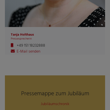
Tanja Holthaus
Pressesprecherin
+49 151 18232888
E-Mail senden
Pressemappe zum Jubiläum
Jubiläumschronik