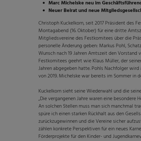
Marc Michelske neu im Geschäftsführen
Neuer Beirat und neue Mitgliedsgesellsc
Christoph Kuckelkorn, seit 2017 Präsident des 
Montagabend (16. Oktober) für eine dritte Amtsz
Mitgliedsvereine des Festkomitees über die Präs
personelle Änderung geben: Markus Pohl, Schatz
Wunsch nach 19 Jahren Amtszeit den Vorstand 
Festkomitees geehrt wie Klaus Müller, der seine
Jahren abgegeben hatte. Pohls Nachfolger wird 
von 2019. Michelske war bereits im Sommer in d
Kuckelkorn sieht seine Wiederwahl und die seines
„Die vergangenen Jahre waren eine besondere Hera
An solchen Stellen muss man sich manchmal traue
spüre ich einen starken Rückhalt aus den Gesellsc
zurückzugewinnen und die Vereine sicher aufzust
zählen konkrete Perspektiven für ein neues Kar
Förderprojekte für den Kinder- und Jugendkarne