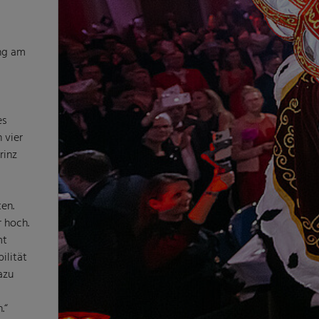
ung am
es
 vier
rinz
en.
r hoch.
mt
ilität
azu
.“