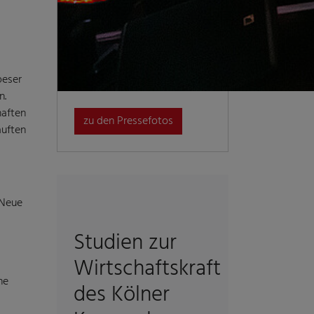
peser
n.
haften
zu den Pressefotos
auften
 Neue
Studien zur
Wirtschaftskraft
he
des Kölner