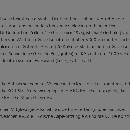
sche Beirat neu gewählt. Der Beirat besteht aus Vertretern der
itee-Vorstand besonders bei vereinsrelevanten Themen. Der
 Dr. Dr. Joachim Zöller (Die Grosse von 1823), Michael Gerhold (Nip
Jan von Werth) für Gesellschaften mit über 5.000 verkauften Karte
onia) und Gabriele Gérard (De Kölsche Madämcher) für Gesellsc
cus Schneider (KG Fidele Burggrafen) für KGs mit unter 1.000 verk
tt künftig Michael Everwand (Lesegesellschaft).
die Aufnahme mehrerer Vereine in den Kreis des Festkomitees ab.
die KG 1. Straßenbahnsitzung e.V., die KG Kölsche Lübüggele, die
 Kölsche Stäänefleejer e.V.
ichen Mitgliedsgesellschaft wurde für eine Tanzgruppe und zwei
eilchen e.V., die 1. Kölsche Aape-Sitzung e.V. und die KG De Kölsc