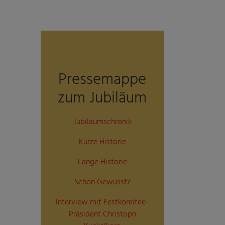
Pressemappe
zum Jubiläum
Jubiläumschronik
Kurze Historie
Lange Historie
Schon Gewusst?
Interview mit Festkomitee-
Präsident Christoph