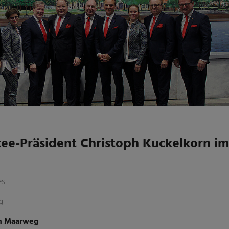
tee-Präsident Christoph Kuckelkorn im
es
g
m Maarweg