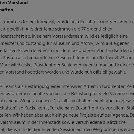
den Vorstand
haften
Festkomitees Kölner Karneval, wurde auf der Jahreshauptversamml
eit gewählt. Alle drei Jahre stimmen die 77 ordentlichen
identschaft ab. In seinem Vorstandsteam wird es lediglich eine
meister und zuständig für Museum und Archiv, wird auf eigenen
verlassen. Er wurde ebenso mit dem besonderen Vorstandsorden d
n Posten als ehrenamtlicher Geschäftsführer zum 30. Juni 2023 nach
Marc Michelske, Präsident der Schlenderhaner Lumpe und Kölner P
en Vorstand kooptiert worden und wurde nun offiziell gewählt.
 Teams als Bestätigung einer intensiven Arbeit in turbulenten Zeit
usforderung für alle von uns, die Belastung für viele Vereine seh
n, neue Wege zu gehen. Das fällt nicht allen leicht, aber insgesa
haften“, so Kuckelkorn. „Für die nahe Zukunft gilt es vor allem, Stab
ellen. Wir haben aber auch einige neue Projekte auf der Agenda. D
nevalsmuseum in der Innenstadt sowie verschiedene zusätzliche
val, die wir in der kommenden Session auf den Weg bringen werden