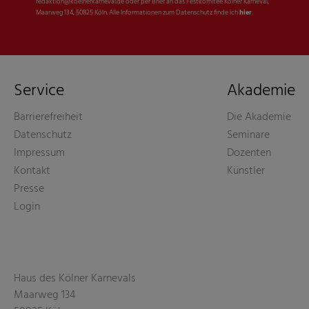
redaktion@koelnerkarneval.de oder per Brief an das Festkomitee Kölner Karneval,
Maarweg 134, 50825 Köln. Alle Informationen zum Datenschutz finde ich
hier
.
Service
Akademie
Barrierefreiheit
Die Akademie
Datenschutz
Seminare
Impressum
Dozenten
Kontakt
Künstler
Presse
Login
Haus des Kölner Karnevals
Maarweg 134