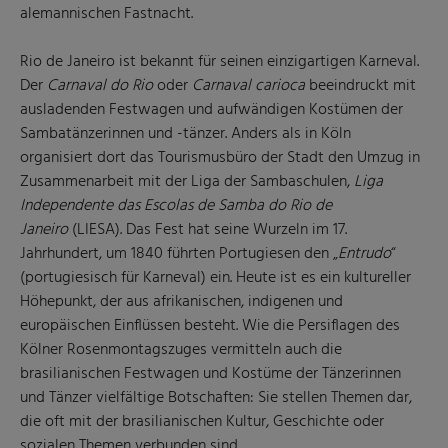
alemannischen Fastnacht.
Rio de Janeiro ist bekannt für seinen einzigartigen Karneval.
Der
Carnaval do Rio
oder
Carnaval carioca
beeindruckt mit
ausladenden Festwagen und aufwändigen Kostümen der
Sambatänzerinnen und -tänzer. Anders als in Köln
organisiert dort das Tourismusbüro der Stadt den Umzug in
Zusammenarbeit mit der Liga der Sambaschulen,
Liga
Independente das Escolas de Samba do Rio de
Janeiro
(LIESA). Das Fest hat seine Wurzeln im 17.
Jahrhundert, um 1840 führten Portugiesen den „
Entrudo
“
(portugiesisch für Karneval) ein. Heute ist es ein kultureller
Höhepunkt, der aus afrikanischen, indigenen und
europäischen Einflüssen besteht. Wie die Persiflagen des
Kölner Rosenmontagszuges vermitteln auch die
brasilianischen Festwagen und Kostüme der Tänzerinnen
und Tänzer vielfältige Botschaften: Sie stellen Themen dar,
die oft mit der brasilianischen Kultur, Geschichte oder
sozialen Themen verbunden sind.