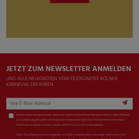
JETZT ZUM NEWSLETTER ANMELDEN
UND ALLE NEUIGKEITEN VOM FESTKOMITEE KÖLNER
KARNEVAL ERFAHREN
Ich bin damit einverstanden, dass das Festkomitee Kölner Karneval meine E-Mail-Adresse
zur Zusendung aktueller Informationen verwenden darf. Das Festkomitee wird meine
Daten nur zu diesem Zweck nutzen und nicht an Dritte weitergeben.
Diese Einwilligung kann ich jederzeit schriftlich wiederrufen, entweder elektronisch an