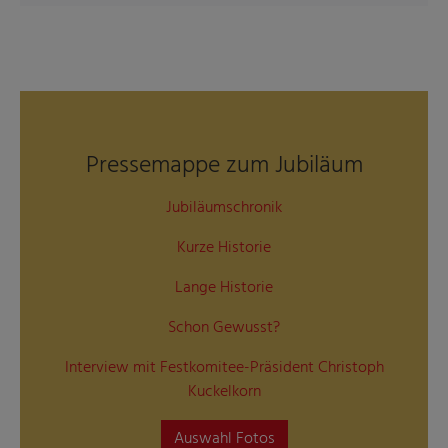
Pressemappe zum Jubiläum
Jubiläumschronik
Kurze Historie
Lange Historie
Schon Gewusst?
Interview mit Festkomitee-Präsident Christoph
Kuckelkorn
Auswahl Fotos