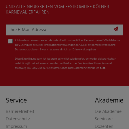
UND ALLE NEUIGKEITEN VOM FESTKOMITEE KÖLNER
KARNEVAL ERFAHREN
Ich bin damit einverstanden, dass das Festkomitee Kölner Karneval meine E-Mail-Adresse
zur Zusendung aktueller Informationen verwenden darf. Das Festkomitee wird meine
Daten nur zu diesem Zweck nutzen und nicht an Dritte weitergeben.
Diese Einwilligung kann ich jederzeit schriftlich wiederrufen, entweder elektronisch an
redaktion@koelnerkarneval.de oder per Brief an das Festkomitee Kölner Karneval,
Maarweg 134, 50825 Köln. Alle Informationen zum Datenschutz finde ich
hier
.
Service
Akademie
Barrierefreiheit
Die Akademie
Datenschutz
Seminare
Impressum
Dozenten