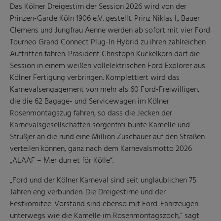
Das Kölner Dreigestirn der Session 2026 wird von der
Prinzen-Garde Köln 1906 e.V. gestellt. Prinz Niklas I., Bauer
Clemens und Jungfrau Aenne werden ab sofort mit vier Ford
Tourneo Grand Connect Plug-In Hybrid zu ihren zahlreichen
Auftritten fahren. Präsident Christoph Kuckelkorn darf die
Session in einem weißen vollelektrischen Ford Explorer aus
Kölner Fertigung verbringen. Komplettiert wird das
Karnevalsengagement von mehr als 60 Ford-Freiwilligen,
die die 62 Bagage- und Servicewagen im Kölner
Rosenmontagszug fahren, so dass die Jecken der
Karnevalsgesellschaften sorgenfrei bunte Kamelle und
Strüßjer an die rund eine Million Zuschauer auf den Straßen
verteilen können, ganz nach dem Karnevalsmotto 2026
„ALAAF – Mer dun et för Kölle“.
„Ford und der Kölner Karneval sind seit unglaublichen 75
Jahren eng verbunden. Die Dreigestirne und der
Festkomitee-Vorstand sind ebenso mit Ford-Fahrzeugen
unterwegs wie die Kamelle im Rosenmontagszoch,“ sagt