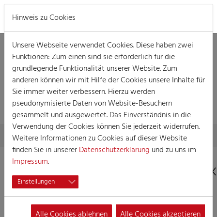
MENÜ
Hinweis zu Cookies
Unsere Webseite verwendet Cookies. Diese haben zwei
Funktionen: Zum einen sind sie erforderlich für die
grundlegende Funktionalität unserer Website. Zum
anderen können wir mit Hilfe der Cookies unsere Inhalte für
KARNEVAL VON
Sie immer weiter verbessern. Hierzu werden
A-Z
pseudonymisierte Daten von Website-Besuchern
gesammelt und ausgewertet. Das Einverständnis in die
Verwendung der Cookies können Sie jederzeit widerrufen.
Skip to main content
You are here:
Home
Karneval von A-Z
Weitere Informationen zu Cookies auf dieser Website
finden Sie in unserer
Datenschutzerklärung
und zu uns im
Impressum
.
A
B
C
D
E
F
G
H
I
J
K
Einstellungen
Fatal Banal
Alle Cookies ablehnen
Alle Cookies akzeptieren