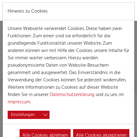
MENÜ
Hinweis zu Cookies
Unsere Webseite verwendet Cookies. Diese haben zwei
Funktionen: Zum einen sind sie erforderlich für die
grundlegende Funktionalität unserer Website. Zum
anderen können wir mit Hilfe der Cookies unsere Inhalte für
Sie immer weiter verbessern. Hierzu werden
DOZENT
pseudonymisierte Daten von Website-Besuchern
gesammelt und ausgewertet. Das Einverständnis in die
Verwendung der Cookies können Sie jederzeit widerrufen.
Skip to main content
You are here:
Home
Die Akademie
Dozent
Weitere Informationen zu Cookies auf dieser Website
finden Sie in unserer
Datenschutzerklärung
und zu uns im
Impressum
.
Einstellungen
Alle Cookies ablehnen
Alle Cookies akzeptieren