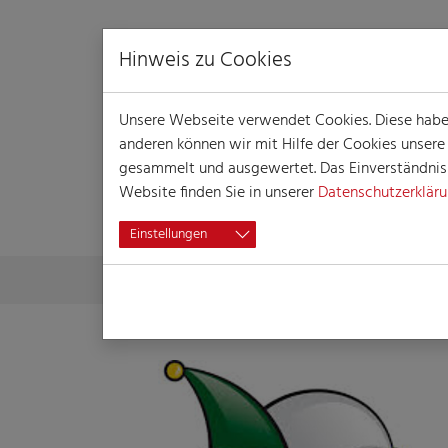
Hinweis zu Cookies
Unsere Webseite verwendet Cookies. Diese haben 
anderen können wir mit Hilfe der Cookies unser
gesammelt und ausgewertet. Das Einverständnis i
Website finden Sie in unserer
Datenschutzerklär
DOZENT
Einstellungen
Skip to main content
You are here:
Home
Die Akademie
Dozent