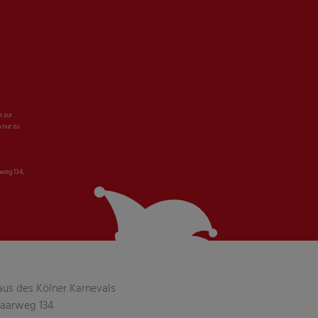
e zur
 nur zu
weg 134,
aus des Kölner Karnevals
aarweg 134