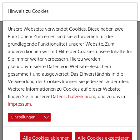
MENÜ
Hinweis zu Cookies
Unsere Webseite verwendet Cookies. Diese haben zwei
Funktionen: Zum einen sind sie erforderlich für die
grundlegende Funktionalität unserer Website. Zum
anderen können wir mit Hilfe der Cookies unsere Inhalte für
DETAILLIERTE
Sie immer weiter verbessern. Hierzu werden
INFORMATIONEN
pseudonymisierte Daten von Website-Besuchern
gesammelt und ausgewertet. Das Einverständnis in die
Verwendung der Cookies können Sie jederzeit widerrufen.
Skip to main content
You are here:
Home
Detaillierte Informationen
Weitere Informationen zu Cookies auf dieser Website
finden Sie in unserer
Datenschutzerklärung
und zu uns im
Impressum
.
Veedelsverein Junge un
Einstellungen
Mädcher vum Aldermaat
e.V. Köln 1957
Alle Cookies ablehnen
Alle Cookies akzeptieren