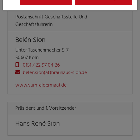
Postanschrift Geschäftsstelle Und
Geschäftsführerin
Belén Sion
Unter Taschenmacher 5-7
50667 Köln
0151 / 22 97 04 26
belen.sion(at)brauhaus-sion.de
www.vum-aldermaat.de
Präsident und 1. Vorsitzender
Hans René Sion