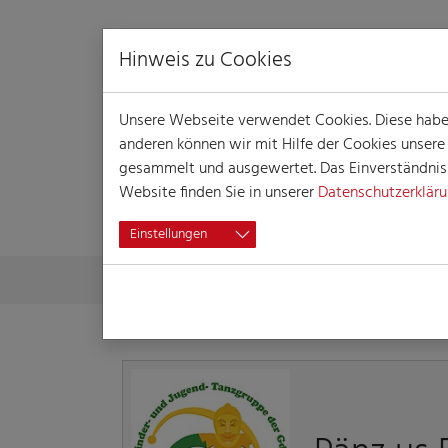
Hinweis zu Cookies
Unsere Webseite verwendet Cookies. Diese haben 
anderen können wir mit Hilfe der Cookies unser
gesammelt und ausgewertet. Das Einverständnis i
Website finden Sie in unserer
Datenschutzerklär
DETAILLIERTE 
Einstellungen
Skip to main content
You are here:
Home
Detaillierte Informationen