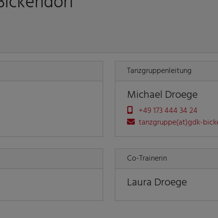
Bickendorf
Tanzgruppenleitung
Michael Droege
+49 173 444 34 24
tanzgruppe(at)gdk-bick
Co-Trainerin
Laura Droege