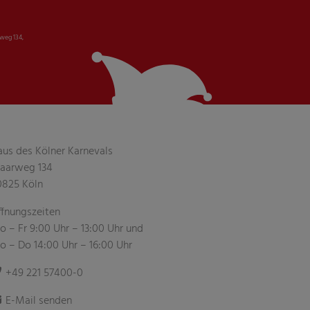
weg 134,
aus des Kölner Karnevals
aarweg 134
0825 Köln
ffnungszeiten
 – Fr 9:00 Uhr – 13:00 Uhr und
o – Do 14:00 Uhr – 16:00 Uhr
+49 221 57400-0
E-Mail senden