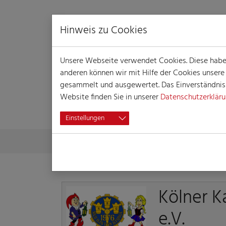
Hinweis zu Cookies
Unsere Webseite verwendet Cookies. Diese haben 
anderen können wir mit Hilfe der Cookies unser
gesammelt und ausgewertet. Das Einverständnis i
Website finden Sie in unserer
Datenschutzerklär
DETAILLIERTE 
Einstellungen
Skip to main content
You are here:
Home
Detaillierte Informationen
Kölner K
e.V.