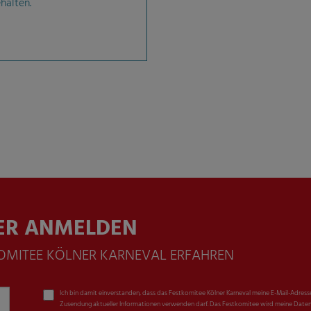
halten.
ER ANMELDEN
KOMITEE KÖLNER KARNEVAL ERFAHREN
Ich bin damit einverstanden, dass das Festkomitee Kölner Karneval meine E-Mail-Adress
Zusendung aktueller Informationen verwenden darf. Das Festkomitee wird meine Daten