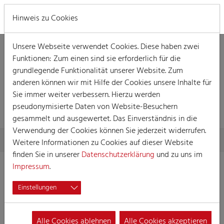
MENÜ
Hinweis zu Cookies
Unsere Webseite verwendet Cookies. Diese haben zwei
Funktionen: Zum einen sind sie erforderlich für die
grundlegende Funktionalität unserer Website. Zum
anderen können wir mit Hilfe der Cookies unsere Inhalte für
DETAILLIERTE
Sie immer weiter verbessern. Hierzu werden
INFORMATIONEN
pseudonymisierte Daten von Website-Besuchern
gesammelt und ausgewertet. Das Einverständnis in die
Verwendung der Cookies können Sie jederzeit widerrufen.
Skip to main content
You are here:
Home
Detaillierte Informationen
Weitere Informationen zu Cookies auf dieser Website
finden Sie in unserer
Datenschutzerklärung
und zu uns im
Impressum
.
Einstellungen
KölleAlarm
e.V.
Alle Cookies ablehnen
Alle Cookies akzeptieren