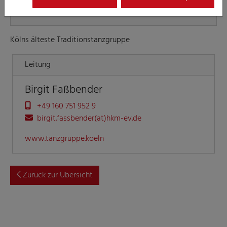
Mägde
Kölns älteste Traditionstanzgruppe
Leitung
Birgit Faßbender
+49 160 751 952 9
birgit.fassbender(at)hkm-ev.de
www.tanzgruppe.koeln
Zurück zur Übersicht