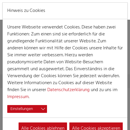
MENÜ
Hinweis zu Cookies
Unsere Webseite verwendet Cookies. Diese haben zwei
Funktionen: Zum einen sind sie erforderlich für die
grundlegende Funktionalität unserer Website. Zum
anderen können wir mit Hilfe der Cookies unsere Inhalte für
DETAILLIERTE
Sie immer weiter verbessern. Hierzu werden
INFORMATIONEN
pseudonymisierte Daten von Website-Besuchern
gesammelt und ausgewertet. Das Einverständnis in die
Verwendung der Cookies können Sie jederzeit widerrufen.
Skip to main content
You are here:
Home
Detaillierte Informationen
Weitere Informationen zu Cookies auf dieser Website
finden Sie in unserer
Datenschutzerklärung
und zu uns im
Impressum
.
Kinder- und
Einstellungen
Jugendtanzgruppe
Hellige Knäächte un
Alle Cookies ablehnen
Alle Cookies akzeptieren