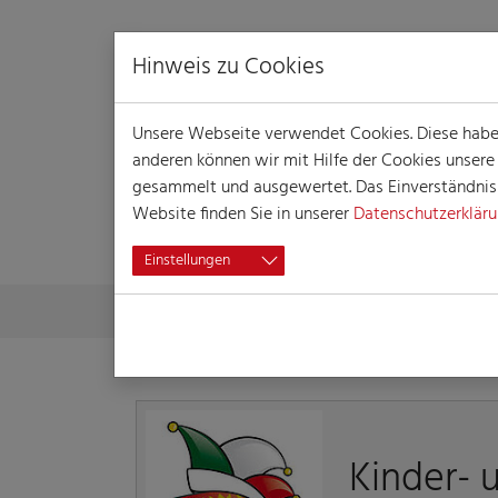
Hinweis zu Cookies
Unsere Webseite verwendet Cookies. Diese haben 
anderen können wir mit Hilfe der Cookies unser
gesammelt und ausgewertet. Das Einverständnis i
Website finden Sie in unserer
Datenschutzerklär
DETAILLIERTE 
Einstellungen
Skip to main content
You are here:
Home
Detaillierte Informationen
Kinder- 