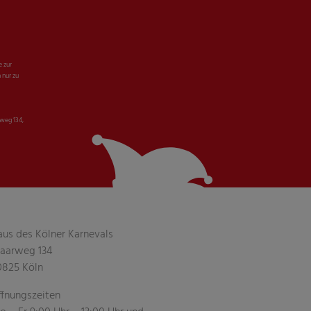
e zur
 nur zu
weg 134,
aus des Kölner Karnevals
aarweg 134
0825 Köln
ffnungszeiten