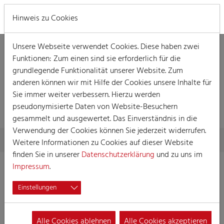
MENÜ
Hinweis zu Cookies
Unsere Webseite verwendet Cookies. Diese haben zwei
Funktionen: Zum einen sind sie erforderlich für die
grundlegende Funktionalität unserer Website. Zum
anderen können wir mit Hilfe der Cookies unsere Inhalte für
DETAILLIERTE
Sie immer weiter verbessern. Hierzu werden
INFORMATIONEN
pseudonymisierte Daten von Website-Besuchern
gesammelt und ausgewertet. Das Einverständnis in die
Verwendung der Cookies können Sie jederzeit widerrufen.
Skip to main content
You are here:
Home
Detaillierte Informationen
Weitere Informationen zu Cookies auf dieser Website
finden Sie in unserer
Datenschutzerklärung
und zu uns im
Impressum
.
Kinder- und
Einstellungen
Jugendtanzgrupe "De
Heinzelpänz zo Kölle"
Alle Cookies ablehnen
Alle Cookies akzeptieren