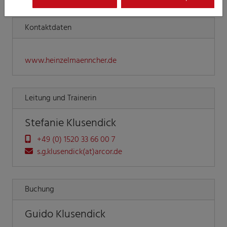
Kontaktdaten
www.heinzelmaenncher.de
Leitung und Trainerin
Stefanie Klusendick
+49 (0) 1520 33 66 00 7
s.g.klusendick(at)arcor.de
Buchung
Guido Klusendick