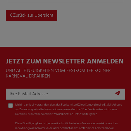
Zurück zur Übersicht
JETZT ZUM NEWSLETTER ANMELDEN
UND ALLE NEUIGKEITEN VOM FESTKOMITEE KÖLNER
KARNEVAL ERFAHREN
Ich bin damit einverstanden, dass das Festkomitee Kölner Karneval meine E-Mail-Adresse
zur Zusendung aktueller Informationen verwenden darf. Das Festkomitee wird meine
Daten nur zu diesem Zweck nutzen und nicht an Dritte weitergeben.
Diese Einwilligung kann ich jederzeit schriftlich wiederrufen, entweder elektronisch an
redaktion@koelnerkarneval.de oder per Brief an das Festkomitee Kölner Karneval,