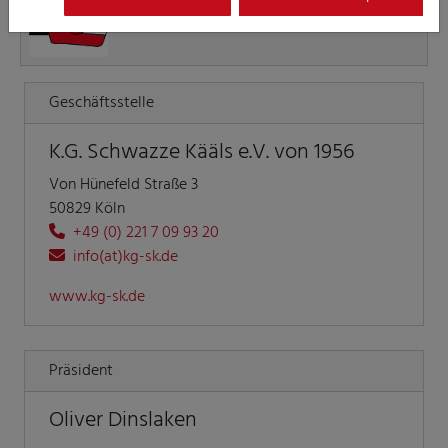
Geschäftsstelle
K.G. Schwazze Kääls e.V. von 1956
Von Hünefeld Straße 3
50829 Köln
+49 (0) 221 7 09 93 20
info(at)kg-sk.de
www.kg-sk.de
Präsident
Oliver Dinslaken