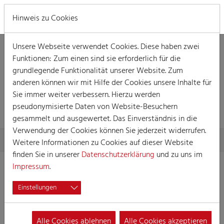
MENÜ
Hinweis zu Cookies
Unsere Webseite verwendet Cookies. Diese haben zwei
Funktionen: Zum einen sind sie erforderlich für die
grundlegende Funktionalität unserer Website. Zum
anderen können wir mit Hilfe der Cookies unsere Inhalte für
DETAILLIERTE
Sie immer weiter verbessern. Hierzu werden
INFORMATIONEN
pseudonymisierte Daten von Website-Besuchern
gesammelt und ausgewertet. Das Einverständnis in die
Verwendung der Cookies können Sie jederzeit widerrufen.
Skip to main content
You are here:
Home
Detaillierte Informationen
Weitere Informationen zu Cookies auf dieser Website
finden Sie in unserer
Datenschutzerklärung
und zu uns im
Impressum
.
Einstellungen
K.G. Schwazze Kääls
e.V. von 1956
Alle Cookies ablehnen
Alle Cookies akzeptieren