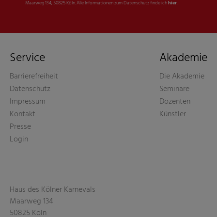
Maarweg 134, 50825 Köln. Alle Informationen zum Datenschutz finde ich
hier
.
Service
Akademie
Barrierefreiheit
Die Akademie
Datenschutz
Seminare
Impressum
Dozenten
Kontakt
Künstler
Presse
Login
Haus des Kölner Karnevals
Maarweg 134
50825 Köln