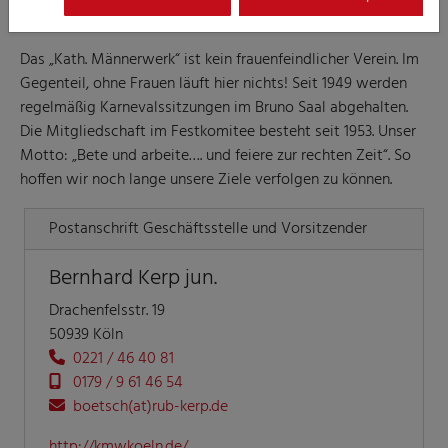
Das „Kath. Männerwerk“ ist kein frauenfeindlicher Verein. Im
Gegenteil, ohne Frauen läuft hier nichts! Seit 1949 werden
regelmäßig Karnevalssitzungen im Bruno Saal abgehalten.
Die Mitgliedschaft im Festkomitee besteht seit 1953. Unser
Motto: „Bete und arbeite…. und feiere zur rechten Zeit“. So
hoffen wir noch lange unsere Ziele verfolgen zu können.
Postanschrift Geschäftsstelle und Vorsitzender
Bernhard Kerp jun.
Drachenfelsstr. 19
50939 Köln
0221 / 46 40 81
0179 / 9 61 46 54
boetsch(at)rub-kerp.de
http://kmwkoeln.de/