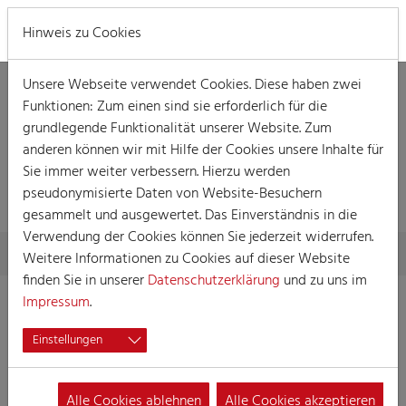
MENÜ
Hinweis zu Cookies
Unsere Webseite verwendet Cookies. Diese haben zwei
Funktionen: Zum einen sind sie erforderlich für die
grundlegende Funktionalität unserer Website. Zum
anderen können wir mit Hilfe der Cookies unsere Inhalte für
DETAILLIERTE
Sie immer weiter verbessern. Hierzu werden
INFORMATIONEN
pseudonymisierte Daten von Website-Besuchern
gesammelt und ausgewertet. Das Einverständnis in die
Verwendung der Cookies können Sie jederzeit widerrufen.
Skip to main content
You are here:
Home
Detaillierte Informationen
Weitere Informationen zu Cookies auf dieser Website
finden Sie in unserer
Datenschutzerklärung
und zu uns im
Impressum
.
Katholisches
Einstellungen
Männerwerk St.
Bruno
Alle Cookies ablehnen
Alle Cookies akzeptieren