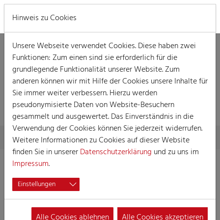
MENÜ
Hinweis zu Cookies
Unsere Webseite verwendet Cookies. Diese haben zwei
Funktionen: Zum einen sind sie erforderlich für die
grundlegende Funktionalität unserer Website. Zum
anderen können wir mit Hilfe der Cookies unsere Inhalte für
DETAILLIERTE
Sie immer weiter verbessern. Hierzu werden
INFORMATIONEN
pseudonymisierte Daten von Website-Besuchern
gesammelt und ausgewertet. Das Einverständnis in die
Verwendung der Cookies können Sie jederzeit widerrufen.
Skip to main content
You are here:
Home
Detaillierte Informationen
Weitere Informationen zu Cookies auf dieser Website
finden Sie in unserer
Datenschutzerklärung
und zu uns im
Impressum
.
Einstellungen
Garde-Korps Köln
„Blau-Weiß Zündorf“
Alle Cookies ablehnen
Alle Cookies akzeptieren