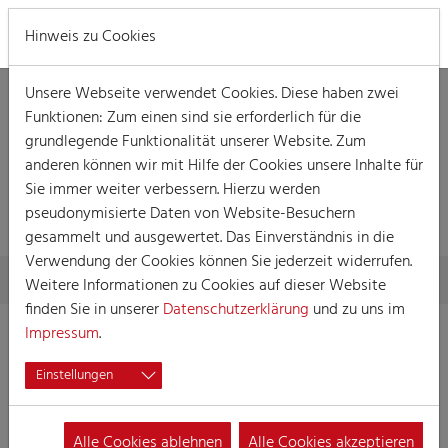
MENÜ
Hinweis zu Cookies
Unsere Webseite verwendet Cookies. Diese haben zwei
Funktionen: Zum einen sind sie erforderlich für die
grundlegende Funktionalität unserer Website. Zum
anderen können wir mit Hilfe der Cookies unsere Inhalte für
DETAILLIERTE
Sie immer weiter verbessern. Hierzu werden
INFORMATIONEN
pseudonymisierte Daten von Website-Besuchern
gesammelt und ausgewertet. Das Einverständnis in die
Verwendung der Cookies können Sie jederzeit widerrufen.
Skip to main content
You are here:
Home
Detaillierte Informationen
Weitere Informationen zu Cookies auf dieser Website
finden Sie in unserer
Datenschutzerklärung
und zu uns im
Impressum
.
Förderkreis
Einstellungen
Worringer Karneval
e.V.
Alle Cookies ablehnen
Alle Cookies akzeptieren