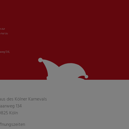
e zur
 nur zu
weg 134,
aus des Kölner Karnevals
aarweg 134
0825 Köln
ffnungszeiten