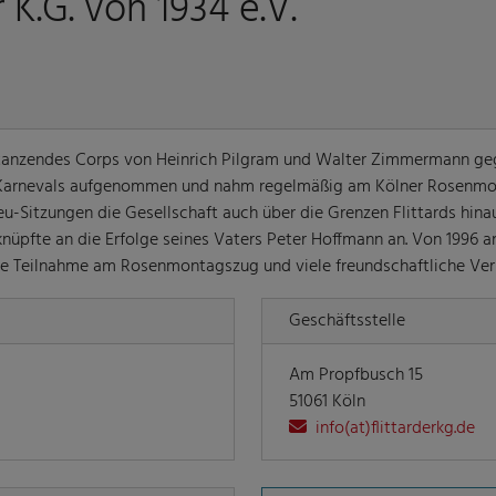
r K.G. von 1934 e.V.
d tanzendes Corps von Heinrich Pilgram und Walter Zimmermann ge
r Karnevals aufgenommen und nahm regelmäßig am Kölner Rosenmon
eu-Sitzungen die Gesellschaft auch über die Grenzen Flittards hina
nüpfte an die Erfolge seines Vaters Peter Hoffmann an. Von 1996 an 
ge Teilnahme am Rosenmontagszug und viele freundschaftliche Verb
Geschäftsstelle
Am Propfbusch 15
51061 Köln
info(at)flittarderkg.de