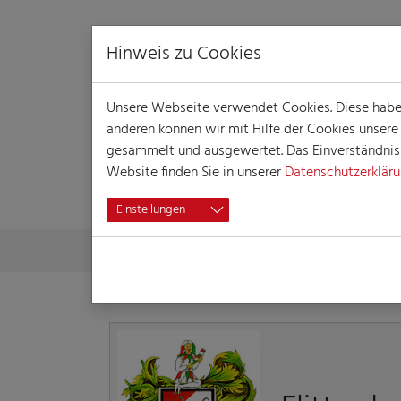
Hinweis zu Cookies
Unsere Webseite verwendet Cookies. Diese haben 
anderen können wir mit Hilfe der Cookies unser
gesammelt und ausgewertet. Das Einverständnis i
Website finden Sie in unserer
Datenschutzerklär
DETAILLIERTE 
Einstellungen
Skip to main content
You are here:
Home
Detaillierte Informationen