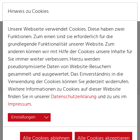
MENÜ
Hinweis zu Cookies
Unsere Webseite verwendet Cookies. Diese haben zwei
Funktionen: Zum einen sind sie erforderlich für die
grundlegende Funktionalität unserer Website. Zum
anderen können wir mit Hilfe der Cookies unsere Inhalte für
DETAILLIERTE
Sie immer weiter verbessern. Hierzu werden
INFORMATIONEN
pseudonymisierte Daten von Website-Besuchern
gesammelt und ausgewertet. Das Einverständnis in die
Verwendung der Cookies können Sie jederzeit widerrufen.
Skip to main content
You are here:
Home
Detaillierte Informationen
Weitere Informationen zu Cookies auf dieser Website
finden Sie in unserer
Datenschutzerklärung
und zu uns im
Impressum
.
Einstellungen
De Pänz vum
Alle Cookies ablehnen
Alle Cookies akzeptieren