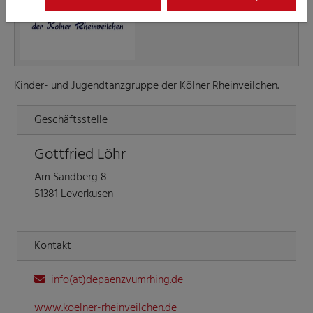
Rhing
Kinder- und Jugendtanzgruppe der Kölner Rheinveilchen.
Geschäftsstelle
Gottfried Löhr
Am Sandberg 8
51381 Leverkusen
Kontakt
info(at)depaenzvumrhing.de
www.koelner-rheinveilchen.de