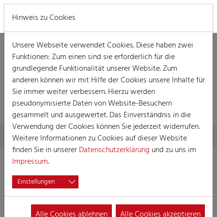
MENÜ
Hinweis zu Cookies
Unsere Webseite verwendet Cookies. Diese haben zwei
Funktionen: Zum einen sind sie erforderlich für die
grundlegende Funktionalität unserer Website. Zum
anderen können wir mit Hilfe der Cookies unsere Inhalte für
DETAILLIERTE
Sie immer weiter verbessern. Hierzu werden
INFORMATIONEN
pseudonymisierte Daten von Website-Besuchern
gesammelt und ausgewertet. Das Einverständnis in die
Verwendung der Cookies können Sie jederzeit widerrufen.
Skip to main content
You are here:
Home
Detaillierte Informationen
Weitere Informationen zu Cookies auf dieser Website
finden Sie in unserer
Datenschutzerklärung
und zu uns im
Impressum
.
Brauchtumsgruppe
Einstellungen
Fidele Kölsche e.V.
Alle Cookies ablehnen
Alle Cookies akzeptieren