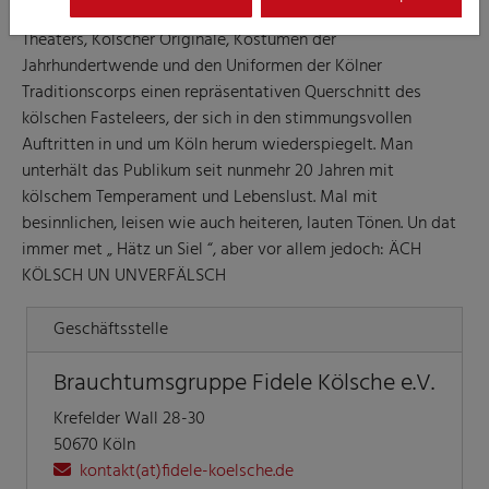
Die Gruppe verkörpert in den Typen des Hänneschen-
Theaters, Kölscher Originale, Kostümen der
Jahrhundertwende und den Uniformen der Kölner
Traditionscorps einen repräsentativen Querschnitt des
kölschen Fasteleers, der sich in den stimmungsvollen
Auftritten in und um Köln herum wiederspiegelt. Man
unterhält das Publikum seit nunmehr 20 Jahren mit
kölschem Temperament und Lebenslust. Mal mit
besinnlichen, leisen wie auch heiteren, lauten Tönen. Un dat
immer met „ Hätz un Siel “, aber vor allem jedoch: ÄCH
KÖLSCH UN UNVERFÄLSCH
Geschäftsstelle
Brauchtumsgruppe Fidele Kölsche e.V.
Krefelder Wall 28-30
50670 Köln
kontakt(at)fidele-koelsche.de