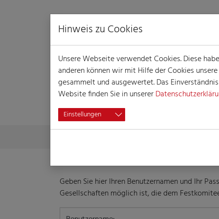
Hinweis zu Cookies
Unsere Webseite verwendet Cookies. Diese haben 
anderen können wir mit Hilfe der Cookies unser
gesammelt und ausgewertet. Das Einverständnis i
Website finden Sie in unserer
Datenschutzerklär
LOGIN
Einstellungen
Skip to main content
You are here:
Home
Login
Geben Sie hier Ihren Benutzernamen und Ihr Pass
Gesellschaften möglich ist, die dem Festkomite