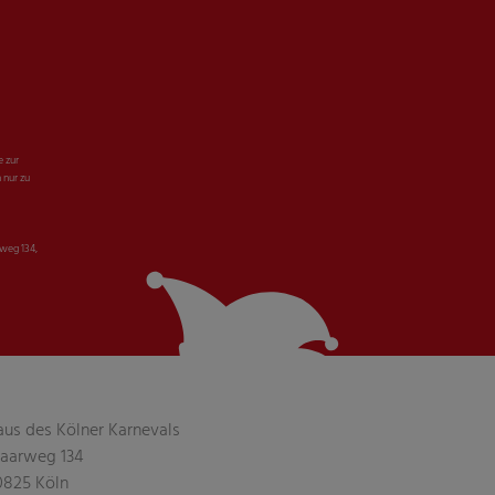
e zur
 nur zu
weg 134,
aus des Kölner Karnevals
aarweg 134
0825 Köln