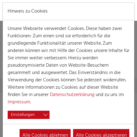
MENÜ
Hinweis zu Cookies
Unsere Webseite verwendet Cookies. Diese haben zwei
Funktionen: Zum einen sind sie erforderlich für die
grundlegende Funktionalität unserer Website. Zum
anderen können wir mit Hilfe der Cookies unsere Inhalte für
Sie immer weiter verbessern. Hierzu werden
LOGIN
pseudonymisierte Daten von Website-Besuchern
gesammelt und ausgewertet. Das Einverständnis in die
Verwendung der Cookies können Sie jederzeit widerrufen.
Skip to main content
You are here:
Home
Login
Weitere Informationen zu Cookies auf dieser Website
finden Sie in unserer
Datenschutzerklärung
und zu uns im
Impressum
.
Geben Sie hier Ihren Benutzernamen und Ihr Passwort ein,
Einstellungen
um sich für den Mitgliederbereich anzumelden. Bitte
beachten Sie, dass der Zugang nur für Gesellschaften
möglich ist, die dem Festkomitee angeschlossen sind.
Alle Cookies ablehnen
Alle Cookies akzeptieren