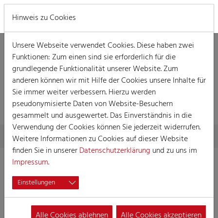
MENÜ
Hinweis zu Cookies
Unsere Webseite verwendet Cookies. Diese haben zwei
Funktionen: Zum einen sind sie erforderlich für die
grundlegende Funktionalität unserer Website. Zum
anderen können wir mit Hilfe der Cookies unsere Inhalte für
Sie immer weiter verbessern. Hierzu werden
DOZENT
pseudonymisierte Daten von Website-Besuchern
gesammelt und ausgewertet. Das Einverständnis in die
Verwendung der Cookies können Sie jederzeit widerrufen.
Skip to main content
You are here:
Home
Die Akademie
Dozent
Weitere Informationen zu Cookies auf dieser Website
finden Sie in unserer
Datenschutzerklärung
und zu uns im
Impressum
.
Einstellungen
Alle Cookies ablehnen
Alle Cookies akzeptieren